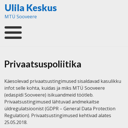
Skip
Ulila Keskus
to
MTÜ Sooveere
content
Privaatsuspoliitika
Käesolevad privaatsustingimused sisaldavad kasulikku
infot selle kohta, kuidas ja miks MTÜ Sooveere
(edaspidi Sooveere) isikuandmeid töötleb.
Privaatsustingimused lähtuvad andmekaitse
üldregulatsioonist (GDPR – General Data Protection
Regulation). Privaatsustingimused kehtivad alates
25.05.2018.