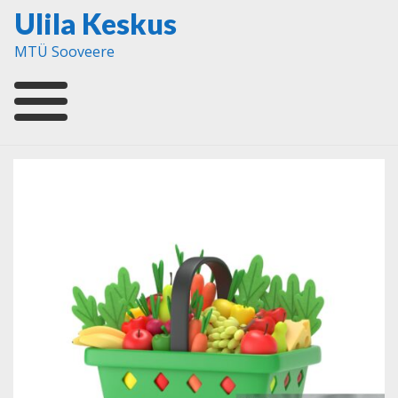
Skip
Ulila Keskus
to
MTÜ Sooveere
content